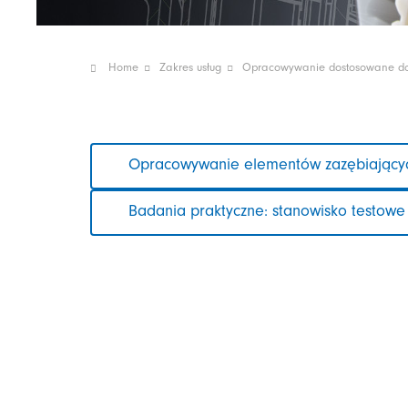
Home
Zakres usług
Opracowywanie dostosowane do 
Pomiń
Opracowywanie elementów zazębiającyc
nawigacje
Badania praktyczne: stanowisko testowe