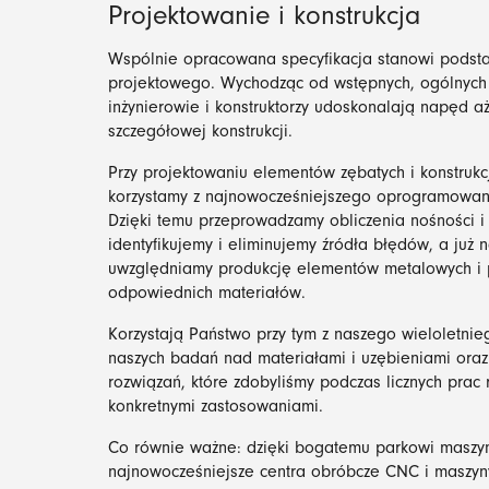
Projektowanie i konstrukcja
Wspólnie opracowana specyfikacja stanowi podst
projektowego. Wychodząc od wstępnych, ogólnych 
inżynierowie i konstruktorzy udoskonalają napęd a
szczegółowej konstrukcji.
Przy projektowaniu elementów zębatych i konstru
korzystamy z najnowocześniejszego oprogramowan
Dzięki temu przeprowadzamy obliczenia nośności i 
identyfikujemy i eliminujemy źródła błędów, a już 
uwzględniamy produkcję elementów metalowych i p
odpowiednich materiałów.
Korzystają Państwo przy tym z naszego wieloletnie
naszych badań nad materiałami i uzębieniami oraz
rozwiązań, które zdobyliśmy podczas licznych prac
konkretnymi zastosowaniami.
Co równie ważne: dzięki bogatemu parkowi masz
najnowocześniejsze centra obróbcze CNC i maszy