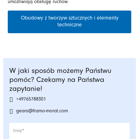
umożliwiają obsługę ruchów.
Obudowy z tworzyw sztucznych i elementy
techniczne
W jaki sposób możemy Państwu
pomóc? Czekamy na Państwa
zapytanie!
+49765788301
gears@framo-morat.com
Pole wymagane
Imię
*