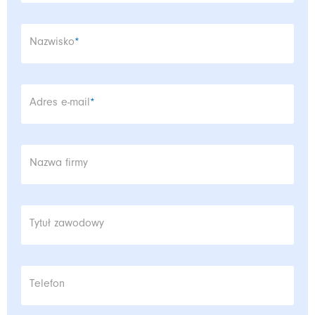
Pole wymagane
Nazwisko
*
Pole wymagane
Adres e-mail
*
Nazwa firmy
Tytuł zawodowy
Telefon