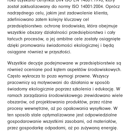
roku uzyskano certyfikat DIN ISO EN 14001:1996, który
został zaktualizowany do normy ISO 14001:2004. Oprócz
nadrzędnego celu, jakim jest zadowolenie klienta,
zdefiniowano zatem kolejny kluczowy cel
przedsiębiorstwa: ochronę środowiska, która obejmuje
wszystkie obszary działalności przedsiębiorstwa i cały
łańcuch procesów, a jej ambitne cele zostały osiągnięte
dzięki promowaniu świadomości ekologicznej i będą
osiągane również w przyszłości.
Wszystkie decyzje podejmowane w przedsiębiorstwie są
również oceniane pod kątem aspektów środowiskowych.
Często wykracza to poza wymogi prawne. Wszyscy
pracownicy są motywowani do działania w sposób
świadomy ekologicznie poprzez szkolenia i edukację. W
ramach zarządzania środowiskowego zrewidowano wiele
obszarów, od projektowania produktów, przez różne
procesy wewnętrzne, aż po opakowania wysyłkowe. W
ten sposób stale optymalizowane jest odpowiedzialne
gospodarowanie wszystkimi zasobami, od materiałów,
przez gospodarkę odpadami, aż po zużywaną energię.