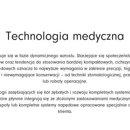
Technologia medyczna
je się w fazie dynamicznego wzrostu. Starzejące się społeczeństw
oriów oraz tendencja do stosowania bardziej kompaktowych, cichsz
ych oznacza to najwyższe wymagania w zakresie precyzji, higien
i niewymagające konserwacji – od techniki stomatologicznej, przez
lub roboty operacyjne.
logii zazębiających się kół zębatych i rozwoju kompletnych syst
tóre płynnie integrują się ze złożonymi zastosowaniami medycz
oły lub kompletne systemy napędowe opracowane specjalnie dla 
klienta.