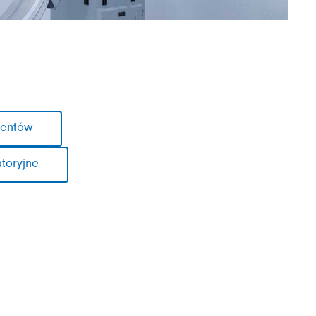
jentów
atoryjne