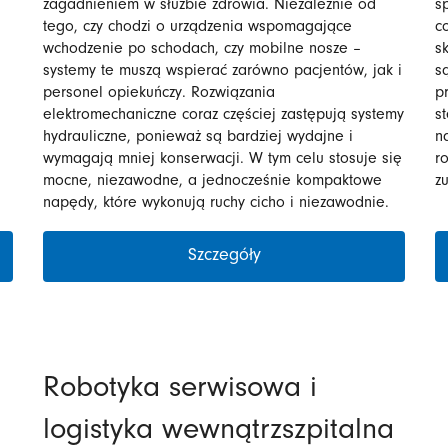
zagadnieniem w służbie zdrowia. Niezależnie od
s
tego, czy chodzi o urządzenia wspomagające
c
wchodzenie po schodach, czy mobilne nosze –
s
systemy te muszą wspierać zarówno pacjentów, jak i
s
personel opiekuńczy. Rozwiązania
p
elektromechaniczne coraz częściej zastępują systemy
s
hydrauliczne, ponieważ są bardziej wydajne i
n
wymagają mniej konserwacji. W tym celu stosuje się
r
mocne, niezawodne, a jednocześnie kompaktowe
z
napędy, które wykonują ruchy cicho i niezawodnie.
Szczegóły
Robotyka serwisowa i
logistyka wewnątrzszpitalna