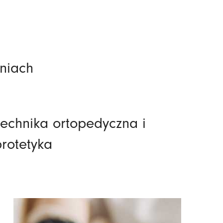
niach
Technika ortopedyczna i
protetyka