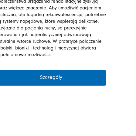
połeczeństwa urządzenia rehabilitacyjne zyskują
oraz większe znaczenie. Aby umożliwić pacjentom
kuteczną, ale łagodną rekonwalescencję, potrzebne
ą systemy napędowe, które wspierają delikatne,
rzyjazne dla pacjenta ruchy, są precyzyjnie
terowane i jak najrealistyczniej odwzorowują
aturalne wzorce ruchowe. W protetyce połączenie
obotyki, bioniki i technologii medycznej otwiera
upełnie nowe możliwości.
Szczegóły