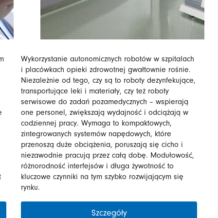
ym
Wykorzystanie autonomicznych robotów w szpitalach
i placówkach opieki zdrowotnej gwałtownie rośnie.
Niezależnie od tego, czy są to roboty dezynfekujące,
transportujące leki i materiały, czy też roboty
serwisowe do zadań pozamedycznych – wspierają
e
one personel, zwiększają wydajność i odciążają w
codziennej pracy. Wymaga to kompaktowych,
zintegrowanych systemów napędowych, które
przenoszą duże obciążenia, poruszają się cicho i
niezawodnie pracują przez całą dobę. Modułowość,
różnorodność interfejsów i długa żywotność to
t
kluczowe czynniki na tym szybko rozwijającym się
rynku.
Szczegóły