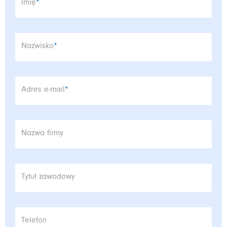
Pole wymagane
Imię
*
Pole wymagane
Nazwisko
*
Pole wymagane
Adres e-mail
*
Nazwa firmy
Tytuł zawodowy
Telefon