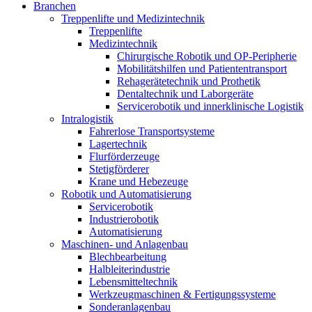
Branchen
Treppenlifte und Medizintechnik
Treppenlifte
Medizintechnik
Chirurgische Robotik und OP-Peripherie
Mobilitätshilfen und Patiententransport
Rehagerätetechnik und Prothetik
Dentaltechnik und Laborgeräte
Servicerobotik und innerklinische Logistik
Intralogistik
Fahrerlose Transportsysteme
Lagertechnik
Flurförderzeuge
Stetigförderer
Krane und Hebezeuge
Robotik und Automatisierung
Servicerobotik
Industrierobotik
Automatisierung
Maschinen- und Anlagenbau
Blechbearbeitung
Halbleiterindustrie
Lebensmitteltechnik
Werkzeugmaschinen & Fertigungssysteme
Sonderanlagenbau