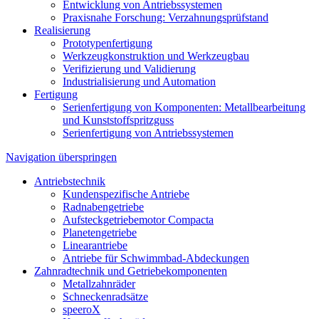
Entwicklung von Antriebssystemen
Praxisnahe Forschung: Verzahnungsprüfstand
Realisierung
Prototypenfertigung
Werkzeugkonstruktion und Werkzeugbau
Verifizierung und Validierung
Industrialisierung und Automation
Fertigung
Serienfertigung von Komponenten: Metallbearbeitung
und Kunststoffspritzguss
Serienfertigung von Antriebssystemen
Navigation überspringen
Antriebstechnik
Kundenspezifische Antriebe
Radnabengetriebe
Aufsteckgetriebemotor Compacta
Planetengetriebe
Linearantriebe
Antriebe für Schwimmbad-Abdeckungen
Zahnradtechnik und Getriebekomponenten
Metallzahnräder
Schneckenradsätze
speeroX