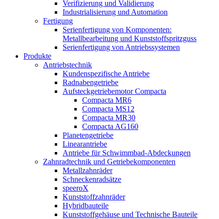
Verifizierung und Validierung
Industrialisierung und Automation
Fertigung
Serienfertigung von Komponenten:
Metallbearbeitung und Kunststoffspritzguss
Serienfertigung von Antriebssystemen
Produkte
Antriebstechnik
Kundenspezifische Antriebe
Radnabengetriebe
Aufsteckgetriebemotor Compacta
Compacta MR6
Compacta MS12
Compacta MR30
Compacta AG160
Planetengetriebe
Linearantriebe
Antriebe für Schwimmbad-Abdeckungen
Zahnradtechnik und Getriebekomponenten
Metallzahnräder
Schneckenradsätze
speeroX
Kunststoffzahnräder
Hybridbauteile
Kunststoffgehäuse und Technische Bauteile