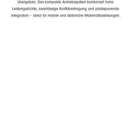
übergeben. Das kompakte Antriebssystem kombiniert hohe
Leistungsdichte, zuverlässige Kraftübertragung und platzsparende
Integration – ideal für mobile und stationäre Materialflusslösungen.
W
Ge
In
Se
ma
Stu
be