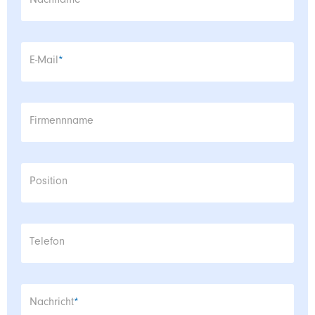
Pflichtfeld
Nachname
*
Pflichtfeld
E-Mail
*
Firmennname
Position
Telefon
Pflichtfeld
Nachricht
*