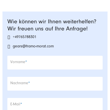
Wie können wir Ihnen weiterhelfen?
Wir freuen uns auf Ihre Anfrage!
+49765788301
gears@framo-morat.com
Pflichtfeld
Vorname
*
Pflichtfeld
Nachname
*
Pflichtfeld
E-Mail
*