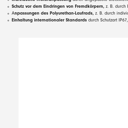
Individuelle Motoranpassung
durch angepasste Steckwell
Schutz vor dem Eindringen von Fremdkörpern,
z. B. durch
A
npassungen des Polyurethan-Laufrads,
z. B. durch indi
Einhaltung internationaler Standards
durch Schutzart IP67,