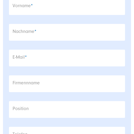
Pflichtfeld
Vorname
*
Pflichtfeld
Nachname
*
Pflichtfeld
E-Mail
*
Firmennname
Position