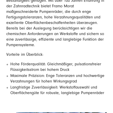
Beständigkeit genügen. Mit über 100 Jahren Erfahrung in
der Zahnradtechnik bietet Framo Morat
maßgeschneiderte Pumpenräder, die durch enge
Fertigungstoleranzen, hohe Verzahnungsqualitäten und
exzellente Oberflächenbeschaffenheiten überzeugen.
Bereits bei der Auslegung berücksichtigen wir die
chemischen Anforderungen an Werkstoffe und sichern so
eine zuverlässige, effiziente und langlebige Funktion der
Pumpensysteme.
Vorteile im Überblick:
Hohe F
örderqualität: Gleichmäßiger, pulsationsfreier
Flüssigkeitsstrom bei hohem Druck
Maximale Pr
äzision: Enge Toleranzen und hochwertige
Verzahnungen für hohen Wirkungsgrad
Langfristige Zuverl
ässigkeit: Werkstoffauswahl und
Oberflächengüte für robuste, langlebige Pumpenräder