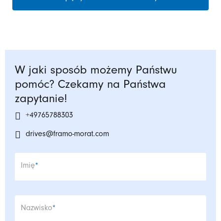
W jaki sposób możemy Państwu
pomóc? Czekamy na Państwa
zapytanie!
+49765788303
drives@framo-morat.com
Pole wymagane
Imię
*
Pole wymagane
Nazwisko
*