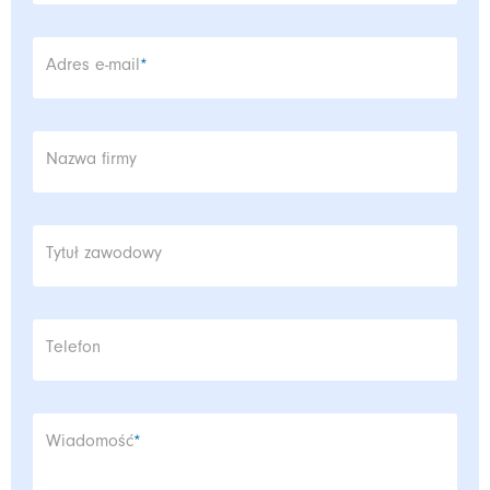
Pole wymagane
Adres e-mail
*
Nazwa firmy
Tytuł zawodowy
Telefon
Pole wymagane
Wiadomość
*