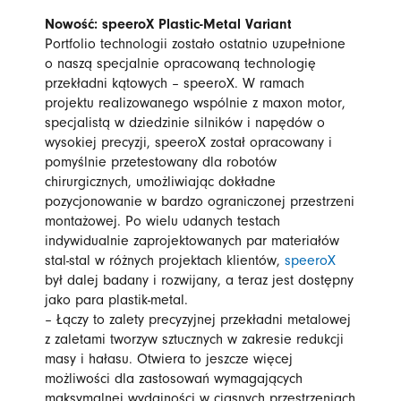
Nowość: speeroX Plastic-Metal Variant
Portfolio technologii zostało ostatnio uzupełnione
o naszą specjalnie opracowaną technologię
przekładni kątowych – speeroX. W ramach
projektu realizowanego wspólnie z maxon motor,
specjalistą w dziedzinie silników i napędów o
wysokiej precyzji, speeroX został opracowany i
pomyślnie przetestowany dla robotów
chirurgicznych, umożliwiając dokładne
pozycjonowanie w bardzo ograniczonej przestrzeni
montażowej. Po wielu udanych testach
indywidualnie zaprojektowanych par materiałów
stal-stal w różnych projektach klientów,
speeroX
był dalej badany i rozwijany, a teraz jest dostępny
jako para plastik-metal.
– Łączy to zalety precyzyjnej przekładni metalowej
z zaletami tworzyw sztucznych w zakresie redukcji
masy i hałasu. Otwiera to jeszcze więcej
możliwości dla zastosowań wymagających
maksymalnej wydajności w ciasnych przestrzeniach