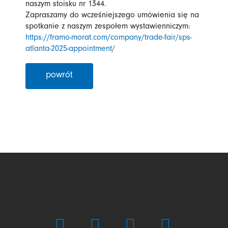
naszym stoisku nr 1344.
Zapraszamy do wcześniejszego umówienia się na
spotkanie z naszym zespołem wystawienniczym:
https://framo-morat.com/company/trade-fair/sps-
atlanta-2025-appointment/
powrót