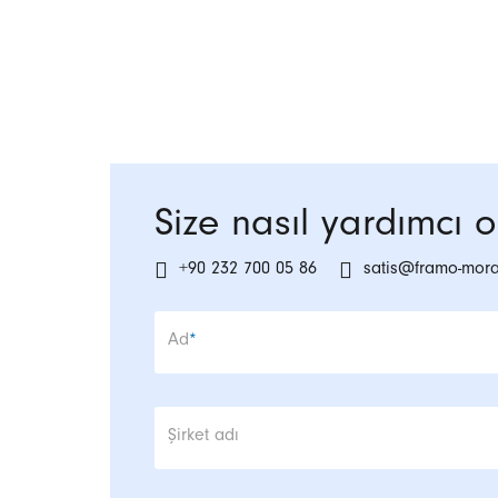
Size nasıl yardımcı ol
+90 232 700 05 86
satis@framo-mor
Zorunlu alan
Ad
*
Şirket adı