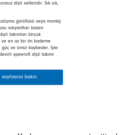
nsuz dişli setleridir. Sık sık,
çalışma gürültüsü veya montaj
tusu varyantları bazen
işli takımları birçok
ür ve en az bir ön kademe
le güç ve ömür kaybeder. İşte
evirli speeroX dişli takımı
ı sayfasına bakın.