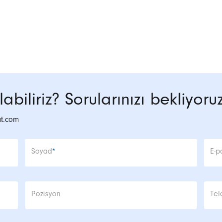
abiliriz? Sorularınızı bekliyoruz
at.com
Zorunlu alan
Zor
Soyad
*
E-p
Pozisyon
Tel