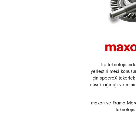
Tıp teknolojisind
yerleştirilmesi konus
için speeroX tekerlek 
düşük ağırlığı ve mini
maxon ve Framo Morat'
teknolojis