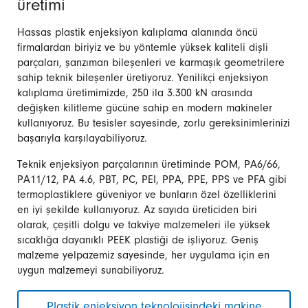
üretimi
Hassas plastik enjeksiyon kalıplama alanında öncü
firmalardan biriyiz ve bu yöntemle yüksek kaliteli dişli
parçaları, şanzıman bileşenleri ve karmaşık geometrilere
sahip teknik bileşenler üretiyoruz. Yenilikçi enjeksiyon
kalıplama üretimimizde, 250 ila 3.300 kN arasında
değişken kilitleme gücüne sahip en modern makineler
kullanıyoruz. Bu tesisler sayesinde, zorlu gereksinimlerinizi
başarıyla karşılayabiliyoruz.
Teknik enjeksiyon parçalarının üretiminde POM, PA6/66,
PA11/12, PA 4.6, PBT, PC, PEI, PPA, PPE, PPS ve PFA gibi
termoplastiklere güveniyor ve bunların özel özelliklerini
en iyi şekilde kullanıyoruz. Az sayıda üreticiden biri
olarak, çeşitli dolgu ve takviye malzemeleri ile yüksek
sıcaklığa dayanıklı PEEK plastiği de işliyoruz. Geniş
malzeme yelpazemiz sayesinde, her uygulama için en
uygun malzemeyi sunabiliyoruz.
Plastik enjeksiyon teknolojisindeki makine