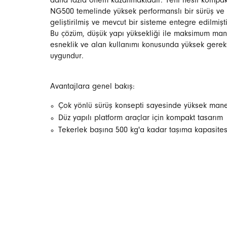
daha fazla önem kazanmaktadır. Yeni nesil kompakt 
NG500 temelinde yüksek performanslı bir sürüş ve 
geliştirilmiş ve mevcut bir sisteme entegre edilmişti
Bu çözüm, düşük yapı yüksekliği ile maksimum mane
esneklik ve alan kullanımı konusunda yüksek gereks
uygundur.
Avantajlara genel bakış:
Çok yönlü sürüş konsepti sayesinde yüksek manev
Düz yapılı platform araçlar için kompakt tasarım
Tekerlek başına 500 kg'a kadar taşıma kapasites