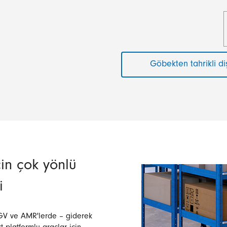
Göbekten tahrikli di
in çok yönlü
i
 AGV ve AMR'lerde – giderek