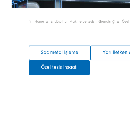
Home
Endüstri
Makine ve tesis mühendisliği
Özel 
Gezinmeyi
Sac metal işleme
Yarı iletken 
atla
Özel tesis inşaatı