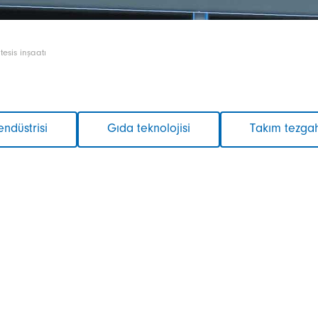
tesis inşaatı
endüstrisi
Gıda teknolojisi
Takım tezgah