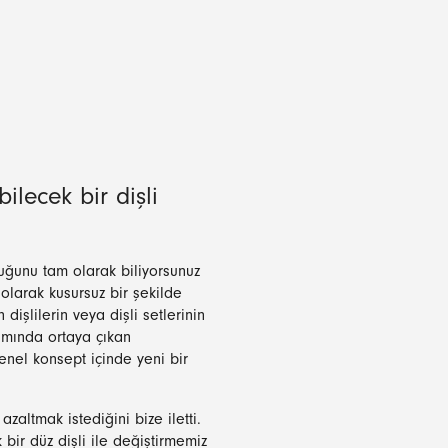
ilecek bir dişli
uğunu tam olarak biliyorsunuz
 olarak kusursuz bir şekilde
işlilerin veya dişli setlerinin
mamında ortaya çıkan
 genel konsept içinde yeni bir
 azaltmak istediğini bize iletti.
 bir düz dişli ile değiştirmemiz