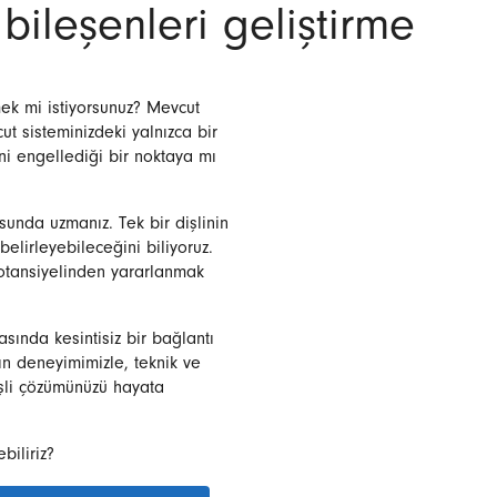
 bileşenleri geliştirme
mek mi istiyorsunuz? Mevcut
ut sisteminizdeki yalnızca bir
mini engellediği bir noktaya mı
usunda uzmanız. Tek bir dişlinin
belirleyebileceğini biliyoruz.
potansiyelinden yararlanmak
asında kesintisiz bir bağlantı
kın deneyimimizle, teknik ve
işli çözümünüzü hayata
ebiliriz?