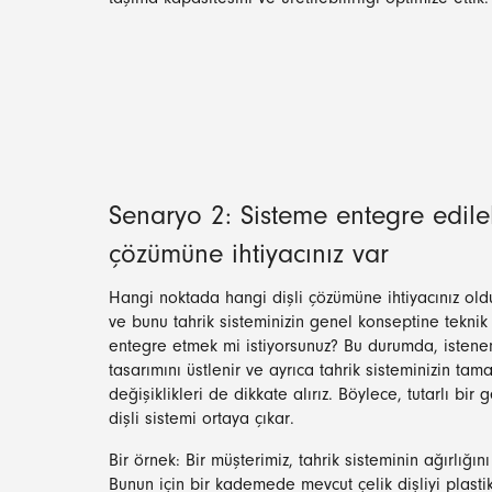
taşıma kapasitesini ve üretilebilirliği optimize ettik.
Senaryo 2: Sisteme entegre edileb
çözümüne ihtiyacınız var
Hangi noktada hangi dişli çözümüne ihtiyacınız old
ve bunu tahrik sisteminizin genel konseptine teknik
entegre etmek mi istiyorsunuz? Bu durumda, istenen d
tasarımını üstlenir ve ayrıca tahrik sisteminizin ta
değişiklikleri de dikkate alırız. Böylece, tutarlı bir
dişli sistemi ortaya çıkar.
Bir örnek: Bir müşterimiz, tahrik sisteminin ağırlığını
Bunun için bir kademede mevcut çelik dişliyi plastik