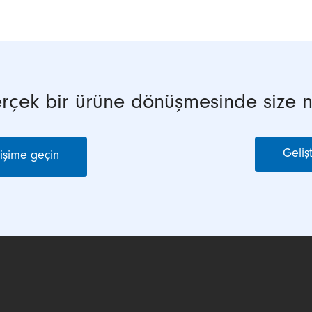
çek bir ürüne dönüşmesinde size nas
Geliş
tişime geçin