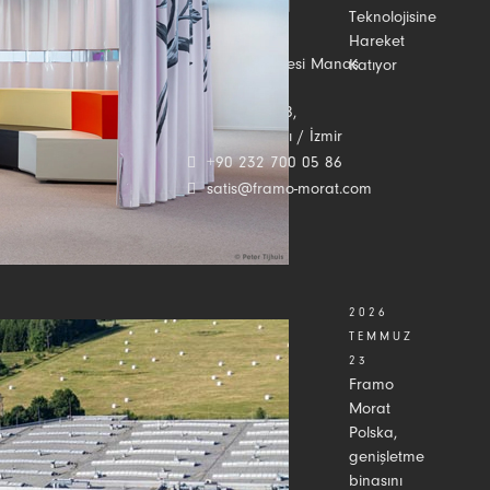
Teknolojisine
Hareket
Bize ulaşın
Adalet Mahallesi Manas
Katıyor
Bulvarı No: 39,
Daire No: 2508,
35530 Bayraklı / İzmir
+90 232 700 05 86
satis@framo-morat.com
2026
TEMMUZ
23
Framo
Morat
Polska,
genişletme
binasını