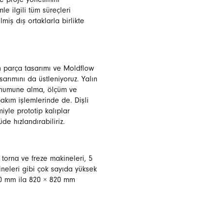
e proje yönetimini
e ilgili tüm süreçleri
lmiş dış ortaklarla birlikte
n parça tasarımı ve Moldflow
arımını da üstleniyoruz. Yalın
r: numune alma, ölçüm ve
akım işlemlerinde de. Dişli
miyle prototip kalıplar
de hızlandırabiliriz.
torna ve freze makineleri, 5
ineleri gibi çok sayıda yüksek
70 mm ila 820 × 820 mm