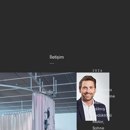
İletişim
2026
TEMMUZ
31
Compacta
Şaft Üzerine
Monte
Edilmiş
Redüktörlü
Motor,
Sahne