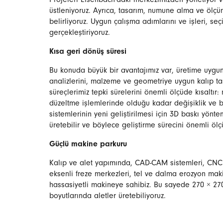
Projeleri Eisenbach'daki merkezimizden yönetiyor v
üstleniyoruz. Ayrıca, tasarım, numune alma ve ölçüml
belirliyoruz. Uygun çalışma adımlarını ve işleri, seçi
gerçekleştiriyoruz.
Kısa geri dönüş süresi
Bu konuda büyük bir avantajımız var, üretime uygu
analizlerini, malzeme ve geometriye uygun kalıp tas
süreçlerimiz tepki sürelerini önemli ölçüde kısaltı
düzeltme işlemlerinde olduğu kadar değişiklik ve b
sistemlerinin yeni geliştirilmesi için 3D baskı yönte
üretebilir ve böylece geliştirme sürecini önemli ölçü
Güçlü makine parkuru
Kalıp ve alet yapımında, CAD-CAM sistemleri, CNC 
eksenli freze merkezleri, tel ve dalma erozyon mak
hassasiyetli makineye sahibiz. Bu sayede 270 × 2
boyutlarında aletler üretebiliyoruz.