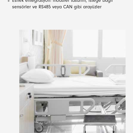
Esnek entegrasyon: modüler tasarım, isteğe bağlı
sensörler ve RS485 veya CAN gibi arayüzler