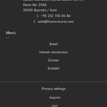
Adalet Mahallesi Manas Bulvarı No: 39,
Daire No: 2508,
35530 Bayraklı / İzmir
+90 232 700 05 86
satis@framo-morat.com
Menü
Gezinmeyi
Şirket
atla
Hizmet alanlarımız
Ürünler
Endüstri
Privacy settings
Gezinmeyi
Imprint
atla
GTC