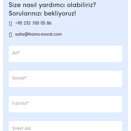
Size nasıl yardımcı olabiliriz?
Sorularınızı bekliyoruz!
+90 232 700 05 86
satis@framo-morat.com
Zorunlu alan
Ad
*
Zorunlu alan
Soyad
*
Zorunlu alan
E-posta
*
Şirket adı