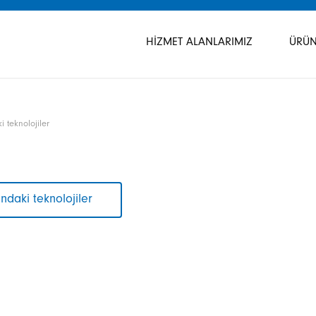
Gezinmeyi
atla
HIZMET ALANLARIMIZ
ÜRÜN
 teknolojiler
ındaki teknolojiler