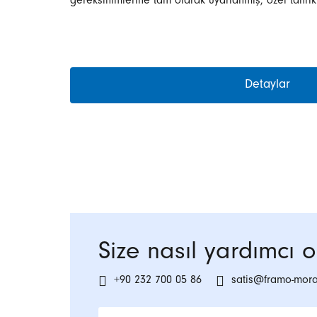
gereksinimlerine tam olarak uyarlanmış, özel tahrik 
Detaylar
Size nasıl yardımcı ol
+90 232 700 05 86
satis@framo-mor