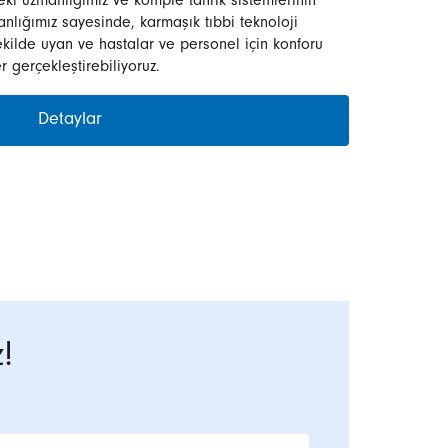
deki uzmanlığımız ve komple tahrik sistemlerinin
anlığımız sayesinde, karmaşık tıbbi teknoloji
kilde uyan ve hastalar ve personel için konforu
r gerçekleştirebiliyoruz.
Detaylar
!