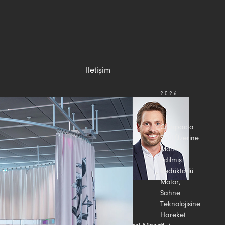
İletişim
2026
TEMMUZ
31
Compacta
Şaft Üzerine
Monte
Edilmiş
Redüktörlü
Motor,
Sahne
Teknolojisine
Hareket
Bize ulaşın