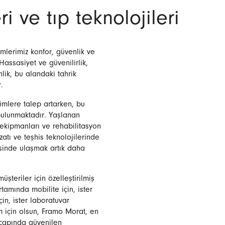
 ve tıp teknolojileri
ümlerimiz konfor, güvenlik ve
assasiyet ve güvenilirlik,
ik, bu alandaki tahrik
.
ümlere talep artarken, bu
 bulunmaktadır. Yaşlanan
 ekipmanları ve rehabilitasyon
zatı ve teşhis teknolojilerinde
esinde ulaşmak artık daha
üşteriler için özelleştirilmiş
ortamında mobilite için, ister
in, ister laboratuvar
m için olsun, Framo Morat, en
 çapında güvenilen