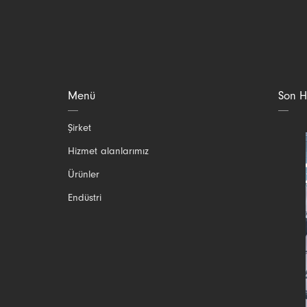
Menü
Son H
Gezinmeyi
Şirket
atla
Hizmet alanlarımız
Ürünler
Endüstri