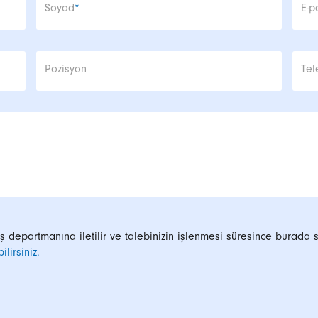
Zorunlu alan
Zor
Soyad
*
E-p
Pozisyon
Tel
ış departmanına iletilir ve talebinizin işlenmesi süresince burada s
lirsiniz.