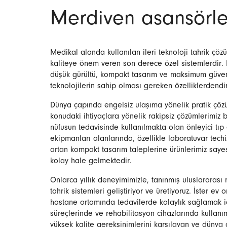
Merdiven asansörleri
Medikal alanda kullanılan ileri teknoloji tahrik çöz
kaliteye önem veren son derece özel sistemlerdir. H
düşük gürültü, kompakt tasarım ve maksimum güvenl
teknolojilerin sahip olması gereken özelliklerdendir
Dünya çapında engelsiz ulaşıma yönelik pratik çöz
konudaki ihtiyaçlara yönelik rakipsiz çözümlerimiz
nüfusun tedavisinde kullanılmakta olan önleyici tıp
ekipmanları alanlarında, özellikle laboratuvar techi
artan kompakt tasarım taleplerine ürünlerimiz say
kolay hale gelmektedir.
Onlarca yıllık deneyimimizle, tanınmış uluslararası m
tahrik sistemleri geliştiriyor ve üretiyoruz. İster ev 
hastane ortamında tedavilerde kolaylık sağlamak iç
süreçlerinde ve rehabilitasyon cihazlarında kullanı
yüksek kalite gereksinimlerini karşılayan ve dünya