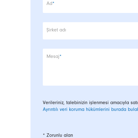
Zorunlu alan
Ad
*
Şirket adı
Zorunlu alan
Mesaj
*
Verileriniz, talebinizin işlenmesi amacıyla sat
Ayrıntılı veri koruma hükümlerini burada bulabi
* Zorunlu alan