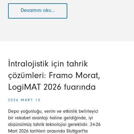
Devamını oku…
Framo
Morat,
Inc.
MODEX
2026'da:
Verimli
iç
lojistik
İntralojistik için tahrik
için
tahrik
çözümleri: Framo Morat,
teknolojisi
LogiMAT 2026 fuarında
2026 MART 13
Depo yoğunluğu, verim ve etkinlik belirleyici
bir rekabet avantajı haline geldiğinde, iyi
düşünülmüş tahrik teknolojisi gereklidir. 24-26
Mart 2026 tarihleri arasında Stuttgart'ta