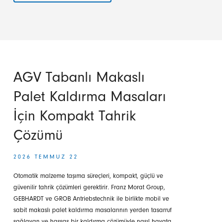
Morat
Polska,
genişletme
binasını
resmen
hizmete
açtı
AGV Tabanlı Makaslı
Palet Kaldırma Masaları
İçin Kompakt Tahrik
Çözümü
2026 TEMMUZ 22
Otomatik malzeme taşıma süreçleri, kompakt, güçlü ve
güvenilir tahrik çözümleri gerektirir. Franz Morat Group,
GEBHARDT ve GROB Antriebstechnik ile birlikte mobil ve
sabit makaslı palet kaldırma masalarının yerden tasarruf