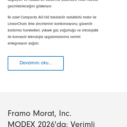
sağlayan ve hassas bir kaldırma çözümüyle nasıl hayata
geçirilebileceğini gösteriyor.
İki adet Compacta AG160 takılabilir redüktörlü motor ile
LinearChain itme zincirlerinin kombinasyonu; güvenilir
kaldırma hareketleri, yüksek güç yoğunluğu ve intralojistik
ile konveyör teknolojisi uygulamalarına verimli
entegrasyon sağlar.
Devamını oku…
AGV
Tabanlı
Makaslı
Palet
Kaldırma
Masaları
İçin
Kompakt
Framo Morat, Inc.
Tahrik
Çözümü
MODEX 2026'da: Verimli