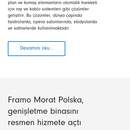
plan ve kumaş elemanların otomatik hareketi
için ray ve kablo sistemleri gibi çözümler
geliştirir. Bu çözümler, dünya çapında
tiyatrolarda, opera salonlarında, stüdyolarda
ve sahnelerde kullanılmaktadır.
Devamını oku…
Compacta
Şaft
Üzerine
Monte
Edilmiş
Redüktörlü
Motor,
Sahne
Framo Morat Polska,
Teknolojisine
Hareket
genişletme binasını
Katıyor
resmen hizmete açtı