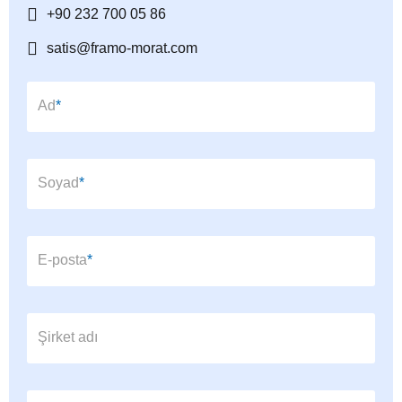
+90 232 700 05 86
satis@framo-morat.com
Zorunlu alan
Ad
*
Zorunlu alan
Soyad
*
Zorunlu alan
E-posta
*
Şirket adı