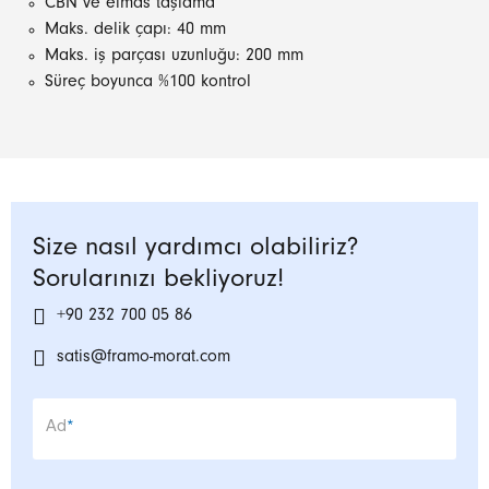
CBN ve elmas taşlama
Maks. delik çapı: 40 mm
Maks. iş parçası uzunluğu: 200 mm
Süreç boyunca %100 kontrol
Size nasıl yardımcı olabiliriz?
Sorularınızı bekliyoruz!
+90 232 700 05 86
satis@framo-morat.com
Zorunlu alan
Ad
*