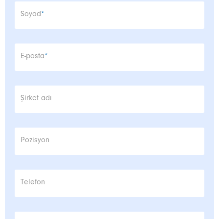
Zorunlu alan
Soyad
*
Zorunlu alan
E-posta
*
Şirket adı
Pozisyon
Telefon