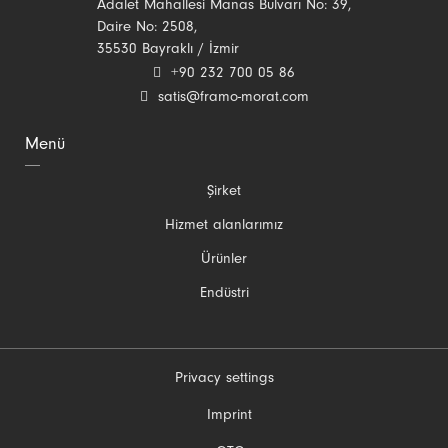
Adalet Mahallesi Manas Bulvarı No: 39,
Daire No: 2508,
35530 Bayraklı / İzmir
+90 232 700 05 86
satis@framo-morat.com
Menü
Gezinmeyi
Şirket
atla
Hizmet alanlarımız
Ürünler
Endüstri
Privacy settings
Gezinmeyi
Imprint
atla