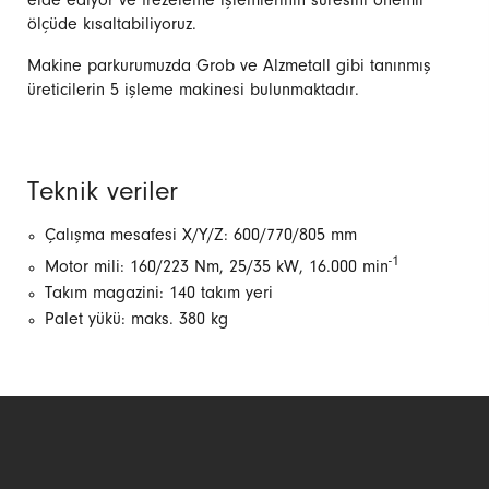
elde ediyor ve frezeleme işlemlerinin süresini önemli
ölçüde kısaltabiliyoruz.
Makine parkurumuzda Grob ve Alzmetall gibi tanınmış
üreticilerin 5 işleme makinesi bulunmaktadır.
Teknik veriler
Çalışma mesafesi X/Y/Z: 600/770/805 mm
-1
Motor mili: 160/223 Nm, 25/35 kW, 16.000 min
Takım magazini: 140 takım yeri
Palet yükü: maks. 380 kg