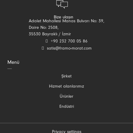
Bize ulaşın
Adalet Mahallesi Manas Bulvarı No: 39,
Daire No: 2508,
35530 Bayraklı / İzmir
+90 232 700 05 86
satis@framo-morat.com
Menü
Gezinmeyi
Şirket
atla
Hizmet alanlarımız
Ürünler
Endüstri
Privacy settings