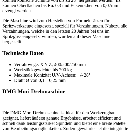
können konische Schnitte von bis zu 28° hergestellt werden.. Es
können Oberflächen bis Ra. 0,3 und Eckenradien von 0,07mm
erzeugt werden.
Die Maschine wird zum Herstellen von Formeinsätzen für
Spritzwerkzeuge eingesetzt, speziell für Verzahnungen. Nahezu alle
Verzahnungen, welche in den letzten 20 Jahren bei uns im
Spritzguss eingesetzt wurden, wurden auf dieser Maschine
hergestellt.
Technische Daten
Verfahrwege: X Y Z, 400/200/250 mm
Werkstückgewichte: bis 200 kg
Maximale Konizität U/V-Achsen: +/- 28°
Draht Ø von 0,1 – 0,25 mm
DMG Mori Drehmaschine
Die DMG Mori Drehmaschine ist ideal für den Werkzeugbau
geeignet, liefert äußerst genaue Ergebnisse, arbeitet effizient und
schnell dank leistungsstarker Spindeln und bietet eine breite Palette
von Bearbeitungsmöglichkeiten. Zudem gewährleistet die integrierte