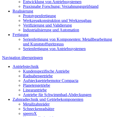
Entwicklung von Antriebssystemen
Praxisnahe Forschung: Verzahnungsprüfstand
Realisierung
Prototypenfertigung
Werkzeugkonstruktion und Werkzeugbau
Verifizierung und Validierung
Industrialisierung und Automation
Fertigung
Serienfertigung von Komponenten: Metallbearbeitung
und Kunststoffspritzguss
Serienfertigung von Antriebssystemen
Navigation überspringen
Antriebstechnik
Kundenspezifische Antriebe
Radnabengetriebe
Aufsteckgetriebemotor Compacta
Planetengetriebe
Linearantriebe
Antriebe für Schwimmbad-Abdeckungen
Zahnradtechnik und Getriebekomponenten
Metallzahnräder
Schneckenradsätze
speeroX