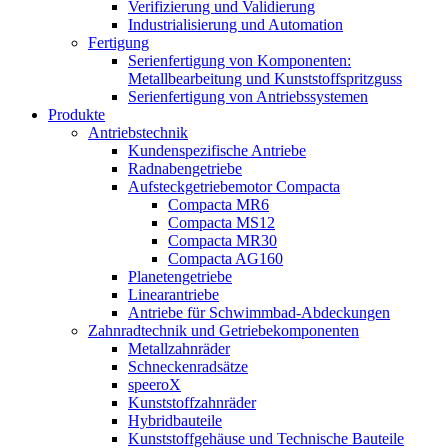
Verifizierung und Validierung
Industrialisierung und Automation
Fertigung
Serienfertigung von Komponenten:
Metallbearbeitung und Kunststoffspritzguss
Serienfertigung von Antriebssystemen
Produkte
Antriebstechnik
Kundenspezifische Antriebe
Radnabengetriebe
Aufsteckgetriebemotor Compacta
Compacta MR6
Compacta MS12
Compacta MR30
Compacta AG160
Planetengetriebe
Linearantriebe
Antriebe für Schwimmbad-Abdeckungen
Zahnradtechnik und Getriebekomponenten
Metallzahnräder
Schneckenradsätze
speeroX
Kunststoffzahnräder
Hybridbauteile
Kunststoffgehäuse und Technische Bauteile