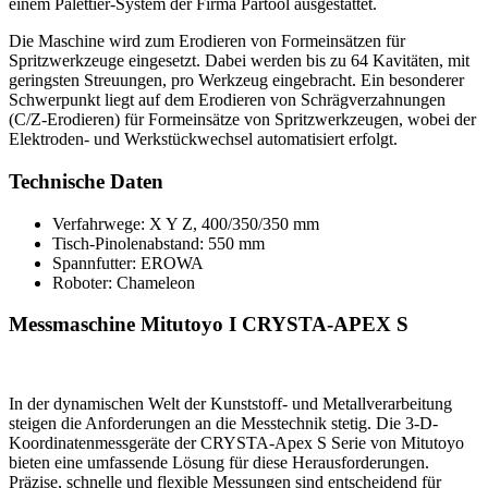
einem Palettier-System der Firma Partool ausgestattet.
Die Maschine wird zum Erodieren von Formeinsätzen für
Spritzwerkzeuge eingesetzt. Dabei werden bis zu 64 Kavitäten, mit
geringsten Streuungen, pro Werkzeug eingebracht. Ein besonderer
Schwerpunkt liegt auf dem Erodieren von Schrägverzahnungen
(C/Z-Erodieren) für Formeinsätze von Spritzwerkzeugen, wobei der
Elektroden- und Werkstückwechsel automatisiert erfolgt.
Technische Daten
Verfahrwege: X Y Z, 400/350/350 mm
Tisch-Pinolenabstand: 550 mm
Spannfutter: EROWA
Roboter: Chameleon
Messmaschine Mitutoyo I CRYSTA-APEX S
In der dynamischen Welt der Kunststoff- und Metallverarbeitung
steigen die Anforderungen an die Messtechnik stetig. Die 3-D-
Koordinatenmessgeräte der CRYSTA-Apex S Serie von Mitutoyo
bieten eine umfassende Lösung für diese Herausforderungen.
Präzise, schnelle und flexible Messungen sind entscheidend für