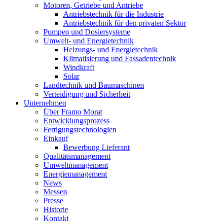
Motoren, Getriebe und Antriebe
Antriebstechnik für die Industrie
Antriebstechnik für den privaten Sektor
Pumpen und Dosiersysteme
Umwelt- und Energietechnik
Heizungs- und Energietechnik
Klimatisierung und Fassadentechnik
Windkraft
Solar
Landtechnik und Baumaschinen
Verteidigung und Sicherheit
Unternehmen
Über Framo Morat
Entwicklungsprozess
Fertigungstechnologien
Einkauf
Bewerbung Lieferant
Qualitätsmanagement
Umweltmanagement
Energiemanagement
News
Messen
Presse
Historie
Kontakt