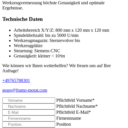
Werkzeugvermessung höchste Genauigkeit und optimale
Ergebnisse.
Technische Daten
Arbeitsbereich X/Y/Z: 800 mm x 120 mm x 120 mm
Spindeldrehzahl: bis zu 5000 U/min
Werkzeugmagazin: Sternrevolver bis
Werkzeugplätze
Steuerung: Siemens CNC
Genauigkeit: kleiner < 10˦m
Wie können wir Ihnen weiterhelfen? Wir freuen uns auf Ihre
Anfrage!
+49765788301
gears@framo-morat.com
Pflichtfeld
Vorname
*
Pflichtfeld
Nachname
*
Pflichtfeld
E-Mail
*
Firmennname
Position