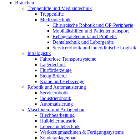
Branchen
Treppenlifte und Medizintechnik
Treppenlifte
Medizintechnik
Chirurgische Robotik und OP-Peripherie
Mobilitätshilfen und Patiententransport
Rehagerätetechnik und Prothetik
Dentaltechnik und Laborgeräte
Servicerobotik und innerklinische Logistik
Intralogistik
Fahrerlose Transportsysteme
Lagertechnik
Flurförderzeuge
Stetigförderer
Krane und Hebezeuge
Robotik und Automatisierung
Servicerobotik
Industrierobotik
Automatisierung
Maschinen- und Anlagenbau
Blechbearbeitung
Halbleiterindustrie
Lebensmitteltechnik
Werkzeugmaschinen & Fertigungssysteme
Sonderanlagenbau