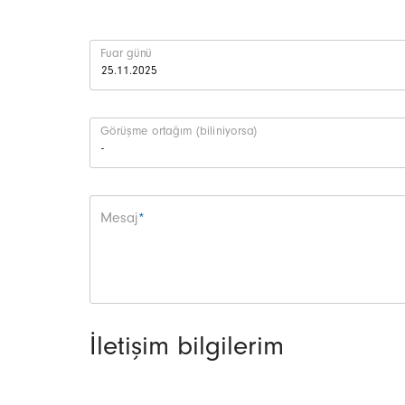
Fuar günü
Görüşme ortağım (biliniyorsa)
Zorunlu alan
Mesaj
*
İletişim bilgilerim