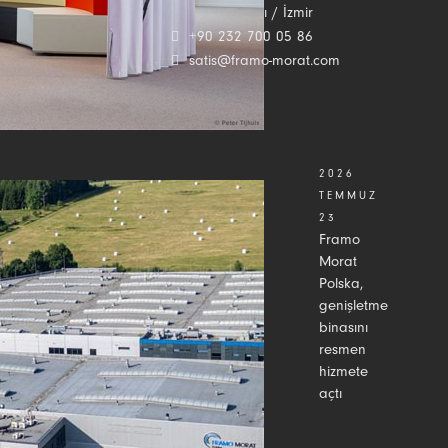
35530 Bayraklı / İzmir
+90 232 700 05 86
satis@framo-morat.com
2026
TEMMUZ
23
Framo
Morat
Polska,
genişletme
binasını
resmen
hizmete
açtı