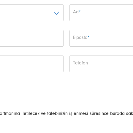
Zorunlu alan
Ad
*
Zorunlu alan
E-posta
*
Telefon
partmanına iletilecek ve talebinizin işlenmesi süresince burada sak