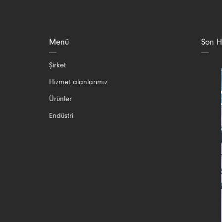
Menü
Son H
Gezinmeyi
Şirket
atla
Hizmet alanlarımız
Ürünler
Endüstri