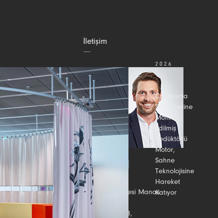
İletişim
2026
TEMMUZ
31
Compacta
Şaft Üzerine
Monte
Edilmiş
Redüktörlü
Motor,
Sahne
Teknolojisine
Hareket
Bize ulaşın
Adalet Mahallesi Manas
Katıyor
Bulvarı No: 39,
Daire No: 2508,