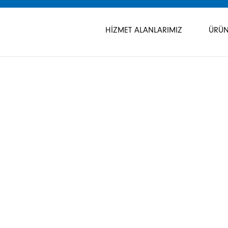
Gezinmeyi
atla
HIZMET ALANLARIMIZ
ÜRÜN