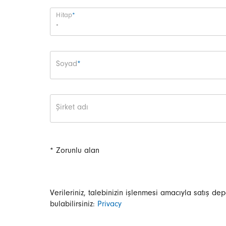
Zorunlu alan
Hitap
*
Zorunlu alan
Soyad
*
Şirket adı
* Zorunlu alan
Verileriniz, talebinizin işlenmesi amacıyla satış de
bulabilirsiniz:
Privacy